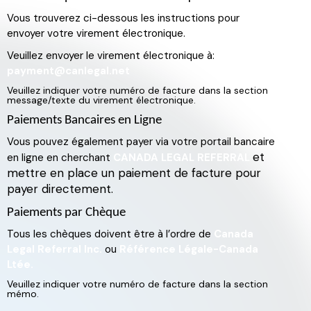
Vous trouverez ci-dessous les instructions pour
Vous trouverez ci-dessous les instructions pour
envoyer votre virement électronique.
envoyer votre virement électronique.
Veuillez envoyer le virement électronique à:
Veuillez envoyer le virement électronique à:
payment@canlegal.net
payment@canlegal.net
Veuillez indiquer votre numéro de facture dans la section
Votre numéro de dossier à 8 chiffres doit être inclus (il
message/texte du virement électronique.
commencera par un 2)
dans la section message/texte du virement électronique.
Paiements Bancaires en Ligne
Paiements Bancaires en Ligne
Vous pouvez également payer via votre portail bancaire
Vous pouvez également payer via votre portail bancaire
et
en ligne en cherchant
CANADA LEGAL REFERRAL
et
en ligne en cherchant
CANADA LEGAL REFERRAL
mettre en place un paiement de facture pour
mettre en place un paiement de facture pour
payer directement.
payer directement.
Paiements par Chèque
Paiements par Chèque
Tous les chèques doivent être à l’ordre de
Canada
Tous les chèques doivent être faits à l’ordre de votre
Legal Referral Inc.
ou
Référence Légale-Canada
créancier et envoyés à
Canada Legal Referral Inc.
ou
Ltée.
Référence Légale-Canada Ltée
(voir les adresses
Veuillez indiquer votre numéro de facture dans la section
ci-dessous)
.
mémo.
Votre numéro de dossier à 8 chiffres doit être inclus (il