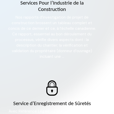
Services Pour l’Industrie de la
Construction
Nos rapports d’investigation de projet de
construction brossent un tableau complet et
concis de ce dernier et ce, à l’échelle canadienne.
Ce rapport, essentiel au bon déroulement du
processus, vérifie divers aspects dont : la
description du chantier; la vérification et
validation du propriétaire (donneur d’ouvrage)
incluant une ...
Service d’Enregistrement de Sûretés
Avec Référence Légale - Canada – Canada Legal